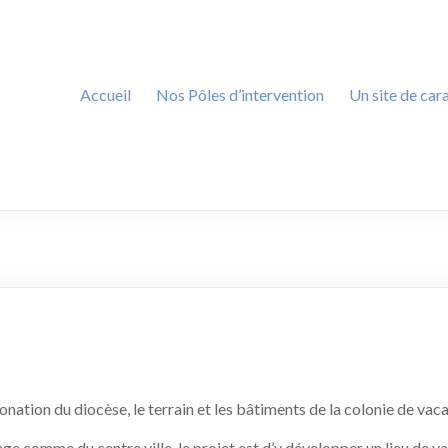
Accueil
Nos Pôles d’intervention
Un site de cara
donation du diocèse, le terrain et les bâtiments de la colonie de v
age comme du centre ville, le projet est d’y développer un lieu de v