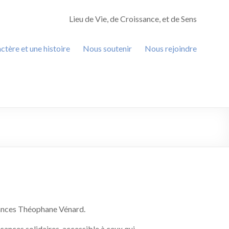
Lieu de Vie, de Croissance, et de Sens
ctère et une histoire
Nous soutenir
Nous rejoindre
acances Théophane Vénard.
acances solidaires, accessible à ceux qui